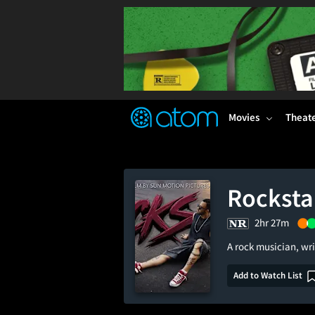
FEATURED
❤️
👍
ON
OFF
Snap
Verified User Reviews
TM
Movies
Theat
Rocksta
2hr 27m
A rock musician, wr
Add to Watch List