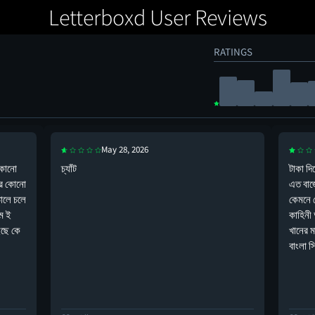
Letterboxd User Reviews
RATINGS
May 28, 2026
 কোনো
চ্যাঁট
টাকা দি
তার কোনো
এত বাজ
ডালে চলে
কেমনে 
দম ই
কাহিনী 
ইছে কে
খানের ম
বাংলা স