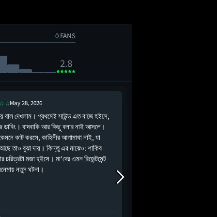
0 FANS
2.8
May 28, 2026
Jul 23, 2026
য়ে বাল দেখলাম। প্রথমেই সাউন্ড এত বাজে হইসে,
রকস্টার দেখেছেন না? হ্যাঁ, 
ে ডাবিং। বাদবাকি আর কিছু বলার নাই আসলে।
কথাই বলছি। ওপেনিং সিন থেকে 
কেমনে কাট করসে, কাহিনীর আগামাথা নাই, যা
আন্তর্জাতিক সিঙ্গার হয়ে ওঠার 
আছে তাও বুঝা দায়। কিন্তু এর মাঝেও: শাকিব
সাফল্য পায়ের গোড়ায় এসে জমা
ার চরিত্রটা মজা হইসে। মা'দের এমন রিজেন্টমেন্ট
যে কাটিয়ে উঠতে পারে না। আ
িনেমায় নতুন ঘটনা।
ধন্যবাদ; অন্য…