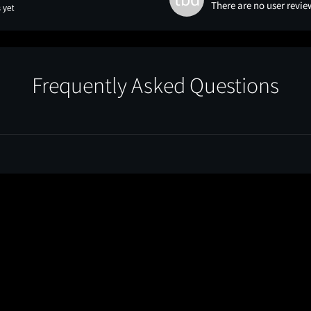
There are no user revie
 yet
Frequently Asked Questions