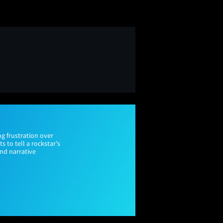
g frustration over
 to tell a rockstar's
and narrative