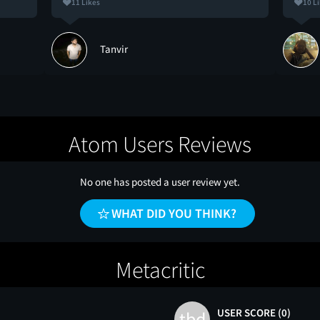
11 Likes
10 L
Tanvir
Atom Users Reviews
No one has posted a user review yet.
WHAT DID YOU THINK?
Metacritic
USER SCORE (0)
tbd