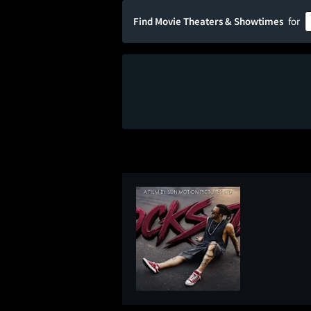
Find Movie Theaters & Showtimes
for