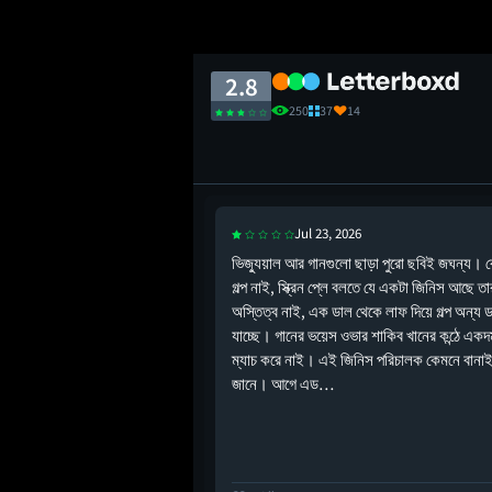
2.8
250
37
14
Jul 23, 2026
i supermodel named
ভিজ্যুয়াল আর গানগুলো ছাড়া পুরো ছবিই জঘন্য।
TA 6.
গল্প নাই, স্ক্রিন প্লে বলতে যে একটা জিনিস আছে 
অস্তিত্ব নাই, এক ডাল থেকে লাফ দিয়ে গল্প অন্য 
যাচ্ছে। গানের ভয়েস ওভার শাকিব খানের কন্ঠে এক
ম্যাচ করে নাই। এই জিনিস পরিচালক কেমনে বানা
জানে। আগে এড…