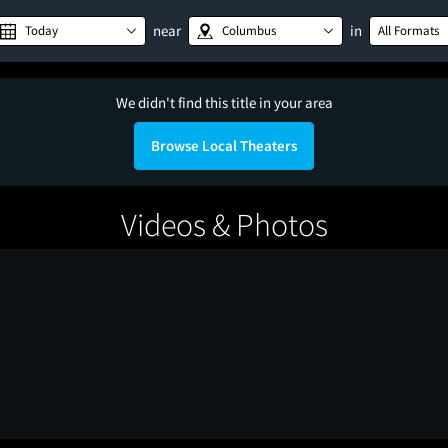
near
in
Today
Columbus
All Formats
We didn't find this title in your area
Browse Local Theaters
Videos & Photos