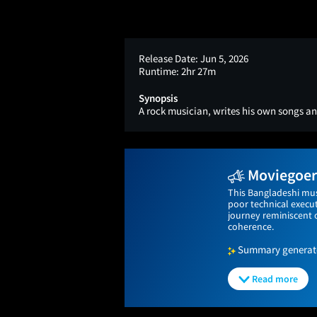
Release Date:
Jun 5, 2026
Runtime:
2hr 27m
Synopsis
A rock musician, writes his own songs a
Moviegoers
This Bangladeshi mus
poor technical execut
journey reminiscent o
coherence.
Summary generated
Read more